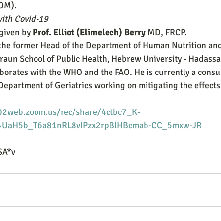
OM). 
ith Covid-19
given by 
Prof. Elliot (Elimelech) Berry
 MD, FRCP.
the former Head of the Department of Human Nutrition an
Braun School of Public Health, Hebrew University - Hadass
aborates with the WHO and the FAO. He is currently a consul
 Department of Geriatrics working on mitigating the effects
s02web.zoom.us/rec/share/4ctbc7_K-
4UaH5b_T6a81nRL8vIPzx2rpBlHBcmab-CC_5mxw-JR
SA*v