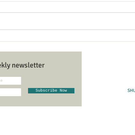
הקלטת הרצאה לקראת תשעה
ing a
באב מאת ד"ר חגי בן ארצי
piece
Hazvi Yisrael Syn בית כנסת הצבי
ekly newsletter
ראל
9104
SH
Subscribe Now
Admin@hovev