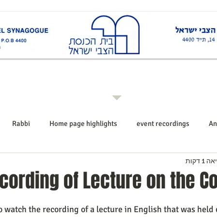
ות
Rabbi רב ביה"כ
Events אירועים
Shiurim שיעורים
Announcements הודעו
Rabbi
Home page highlights
event recordings
An
1 דקות
cording of Lecture on the C
to watch the recording of a lecture in English that was held