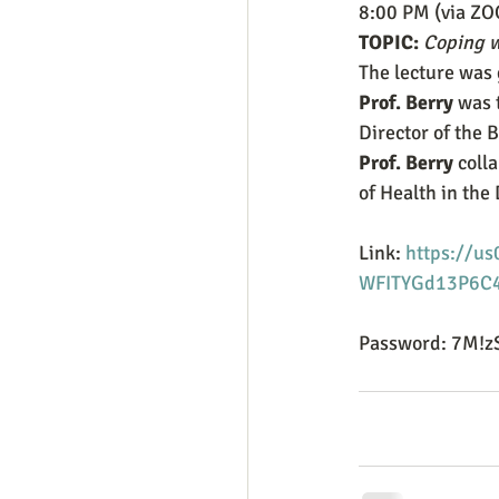
8:00 PM (via ZO
TOPIC:
Coping w
The lecture was 
Prof. Berry 
was 
Director of the 
Prof. Berry 
coll
of Health in the
Link: 
https://u
WFITYGd13P6C
Password: 7M!z