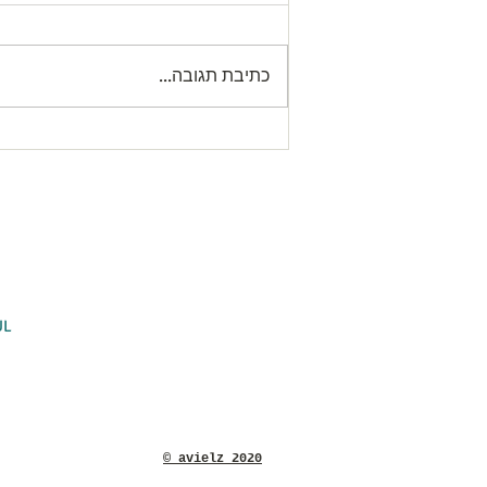
כתיבת תגובה...
Recording 10 Tevet lecture
הקלטת הרצאה יום הקדיש
הכללי
agogue
יש
Hovevei Zion 14 חובבי ציון
POB 4400 ת.ד
301
UL
ei.org.il
​Tel: +972 52 383 2379 טלפון
© avielz 2020