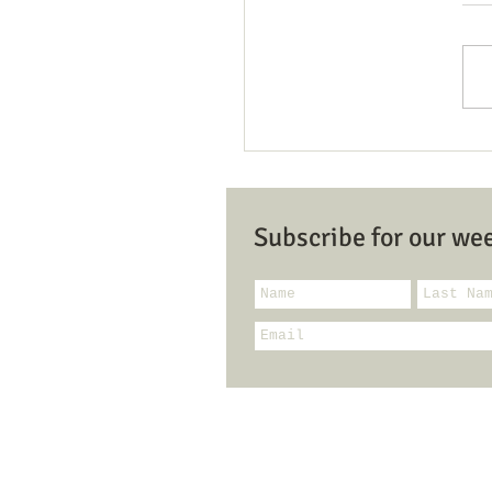
Recorded lecture: Creat
master
Subscribe for our we