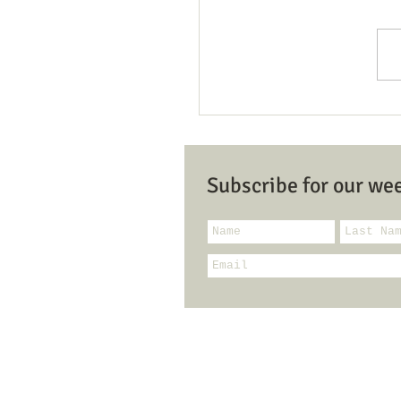
Member/Donor Registratio
Dona
Subscribe for our we