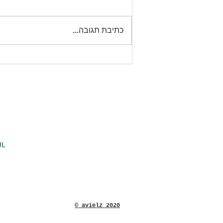
כתיבת תגובה...
Letter from our President עדכון
לגבי שעת התפילה במניין
המרכזי
agogue
יש
Hovevei Zion 14 חובבי ציון
POB 4400 ת.ד
301
UL
ei.org.il
​Tel: +972 52 383 2379 טלפון
© avielz 2020