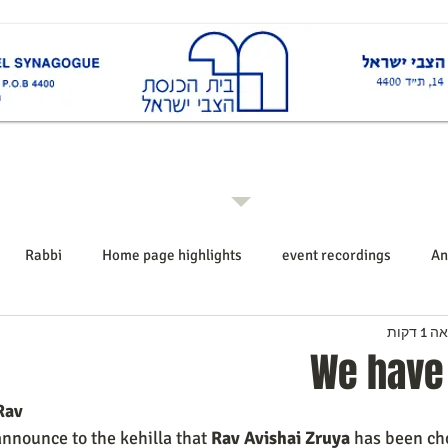
ות
Rabbi רב ביה"כ
Events אירועים
Shiurim שיעורים
Announcements הודעו
Rabbi
Home page highlights
event recordings
An
 דקות
We have
Rav
announce to the kehilla that 
Rav Avishai Zruya 
has been ch