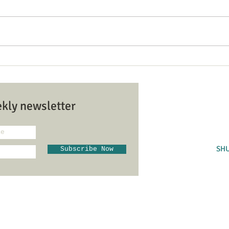
לוח זמנים ותוכנית ט׳ באב
n and
tions
SCHEDULE & PROGRAM FOR TISHA
B'AV
Hazvi Yisrael Syn בית כנסת הצבי
ekly newsletter
ראל
9104
SH
Subscribe Now
Admin@hovev