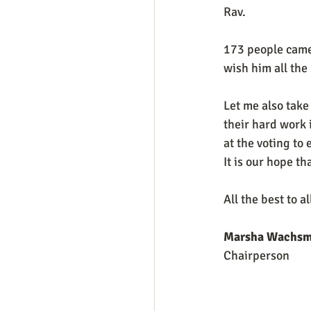
Rav.
173 people came 
wish him all the
Let me also take
their hard work i
at the voting to 
It is our hope th
All the best to al
Marsha Wachs
Chairperson