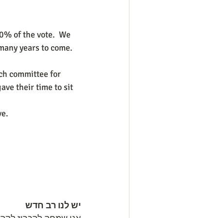
0% of the vote.  We 
 many years to come.
ch committee for 
ve their time to sit 
ve.
יש לנו רב חדש 