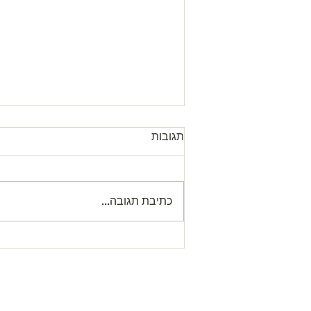
תגובות
כתיבת תגובה...
Letter from our President עדכון
לגבי שעת התפילה במניין
המרכזי
agogue
יש