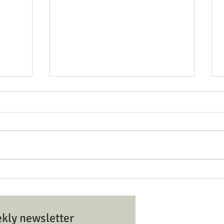
לוח זמנים ותוכנית ט׳ באב
n and
tions
SCHEDULE & PROGRAM FOR TISHA
B'AV
Hazvi Yisrael Syn בית כנסת הצבי
ekly newsletter
ראל