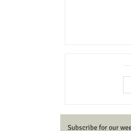
Member/Donor Registratio
Dona
Subscribe for our we