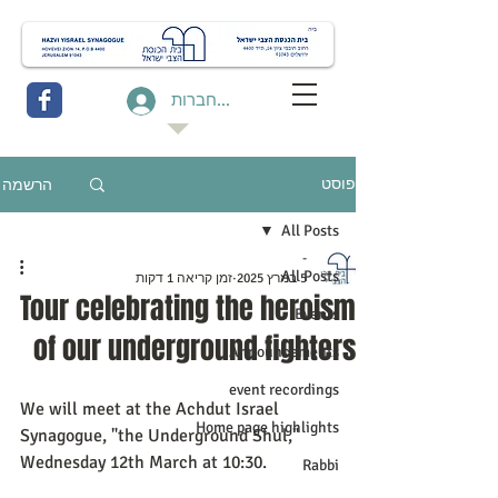
להתחברות
הרשמה
פוסט
All Posts
-
All Posts
5 במרץ 2025
זמן קריאה 1 דקות
Tour celebrating the heroism
Events
of our underground fighters
Announcements
event recordings
We will meet at the Achdut Israel 
Home page highlights
Synagogue, "the Underground Shul," 
Wednesday 12th March at 10:30. 
Rabbi