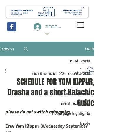
להתחברות
הרשמה
פוסט
All Posts
-
All Posts
14 בספט׳ 2021
זמן קריאה 0 דקות
SCHEDULE FOR YOM KIPPUR,
Events
Drasha and a short Halachic
Announcements
Guide
event recordings
please do not switch minyanim
Home page highlights
Rabbi
Erev Yom Kippur 
(Wednesday September 