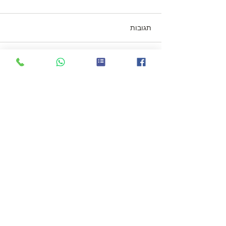
תגובות
מנין ילדים + אבות ובנים
כתיבת תגובה...
Subscribe for our
weekly newsletter