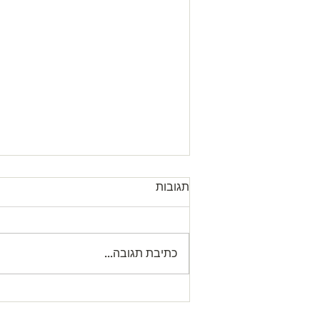
תגובות
כתיבת תגובה...
Letter from our President עדכון
לגבי שעת התפילה במניין