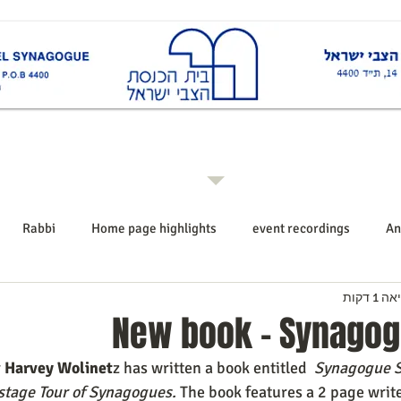
ות
Rabbi רב ביה"כ
Events אירועים
Shiurim שיעורים
Announcements הודעו
Rabbi
Home page highlights
event recordings
An
1 דקות
New book - Synago
 
Harvey Wolinet
z has written a book entitled  
Synagogue S
stage Tour of Synagogues. 
The book features a 2 page writ