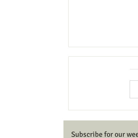
Member/Donor Registratio
Dona
Subscribe for our we