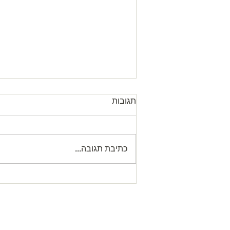
תגובות
כתיבת תגובה...
Letter from our President עדכון
לגבי שעת התפילה במניין
המרכזי
agogue
יש