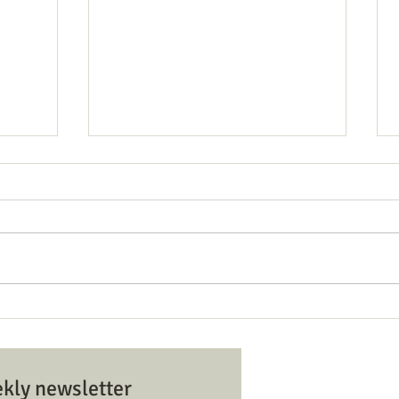
לוח זמנים ותוכנית ט׳ באב
n and
tions
SCHEDULE & PROGRAM FOR TISHA
B'AV
Hazvi Yisrael Syn בית כנסת הצבי
ekly newsletter
ראל