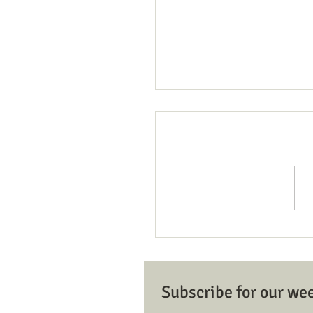
Member/Donor Registratio
Dona
Subscribe for our we