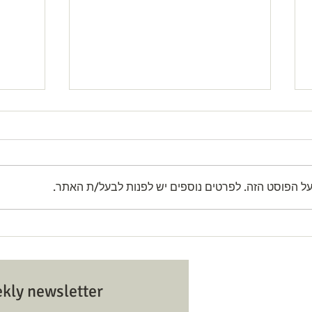
על הפוסט הזה. לפרטים נוספים יש לפנות לבעל/ת האתר.
לוח זמנים ותוכנית ט׳ באב
n and
tions
SCHEDULE & PROGRAM FOR TISHA
B'AV
Hazvi Yisrael Syn בית כנסת הצבי
ekly newsletter
ראל