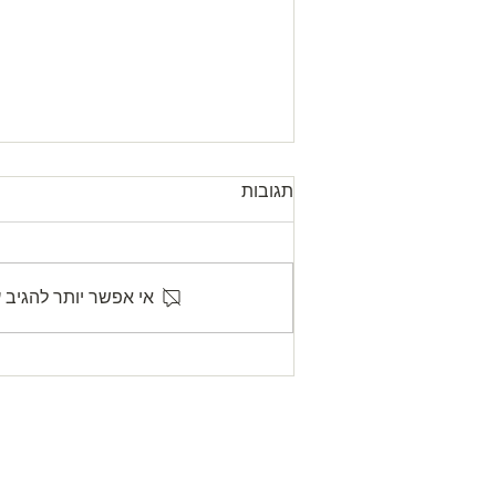
תגובות
אי אפשר יותר להגיב 
Letter from our President עדכון
לגבי שעת התפילה במניין
המרכזי
agogue
יש
Hovevei Zion 14 חובבי ציון