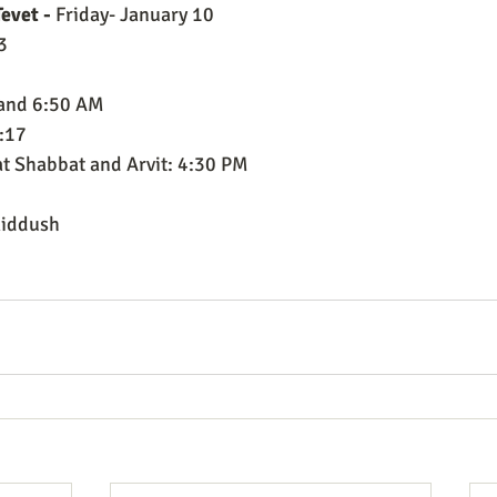
Tevet -
 Friday- January 10
3
 and 6:50 AM
4:17
t Shabbat and Arvit: 4:30 PM
Kiddush