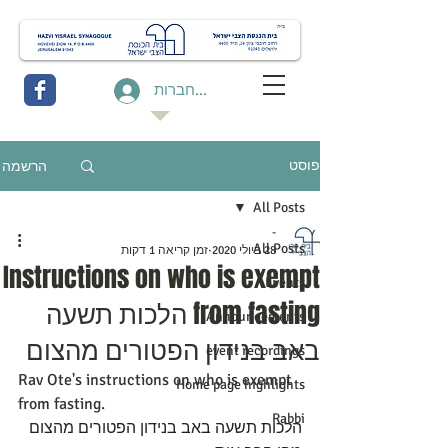
להתחברות
הרשמה
פוסט
All Posts
-
All Posts
28 ביולי 2020
זמן קריאה 1 דקות
Instructions on who is exempt
Events
from fasting הלכות תשעה
Announcements
באב בנידון הפטורים מהצום
event recordings
Rav Ote's instructions on who is exempt 
Home page highlights
from fasting. 
Rabbi
הלכות תשעה באב בנידון הפטורים מהצום 