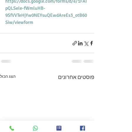
https://docs.google.com/forms/d/e/1FAI
pQLSele-fWmluHB-
9SfVVTeHjYw0NEYsuQEwdAreEs3_otB60
Siw/viewform
פוסטים אחרונים
הצג הכול