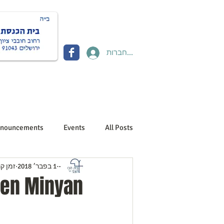
להתחברות
Donate תרומות
Contact יצירת קשר
About us אוד
nouncements
Events
All Posts
-
1 בפבר׳ 2018
זמן קריא
Children Minyan מנ