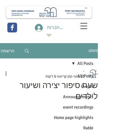
להתחברות
הרשמה
פוסט
All Posts
-
All Posts
23 ביוני
זמן קריאה 0 דקות
שעת סיפור יצירה ושיעור
Events
לילדים
Announcements
event recordings
Home page highlights
Rabbi