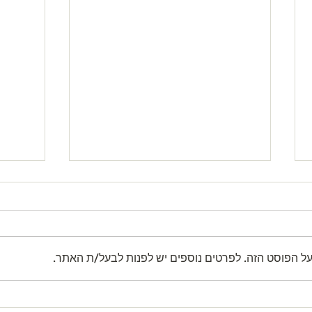
על הפוסט הזה. לפרטים נוספים יש לפנות לבעל/ת האתר.
 Sent,
Yom Hashoah VeHagevura