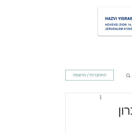
ת
Times זמנים
Home ראשי
התחברות / הרשמה
יכרון