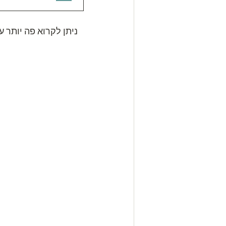
More about the book and to order copies below ניתן לקרוא פה יותר על הספר ואף להזמין עותקים 