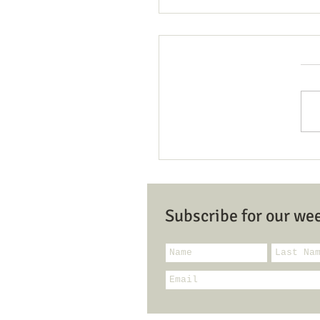
Member/Donor Registratio
Dona
Subscribe for our we