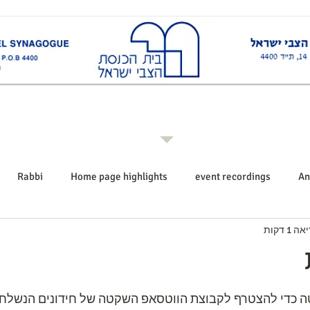
ות
Rabbi רב ביה"כ
Events אירועים
Shiurim שיעורים
Announcements הודעו
Rabbi
Home page highlights
event recordings
An
1 דקות
 כדי להצטרף לקבוצת הווטסאפ השקטה של חידונים הנשלחים