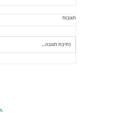
תגובות
כתיבת תגובה...
Letter from our President עדכון
לגבי שעת התפילה במניין
המרכזי
agogue
יש
Hovevei Zion 14 חובבי ציון
POB 4400 ת.ד
301
UL
ei.org.il
​Tel: +972 52 383 2379 טלפון